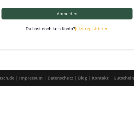
Anmelden
Jetzt registrieren
Du hast noch kein Konto?
usch.de
|
Impressum
|
Datenschutz
|
Blog
|
Kontakt
|
Gutschei