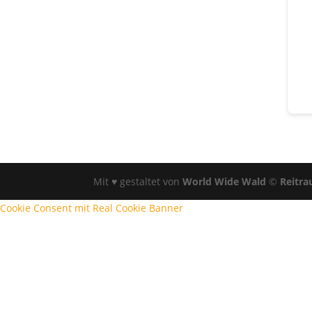
Mit ♥ gestaltet von
World Wide Wald
©
Reitra
Cookie Consent mit Real Cookie Banner