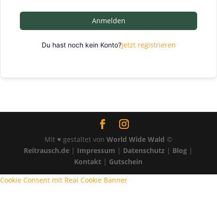
Anmelden
Jetzt registrieren
Du hast noch kein Konto?
Mit ♥ gestaltet von
World Wide Wald
©
Reitrausch.de
|
Impressum
|
Datenschutz
|
Blog
|
Kontakt
|
Gutschein
Cookie Consent mit Real Cookie Banner