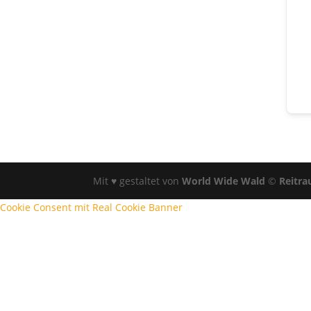
Mit ♥ gestaltet von
World Wide Wald
©
Reitra
Cookie Consent mit Real Cookie Banner