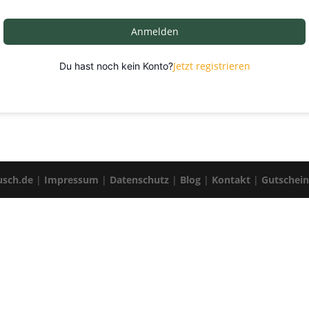
Anmelden
Jetzt registrieren
Du hast noch kein Konto?
usch.de
|
Impressum
|
Datenschutz
|
Blog
|
Kontakt
|
Gutschei