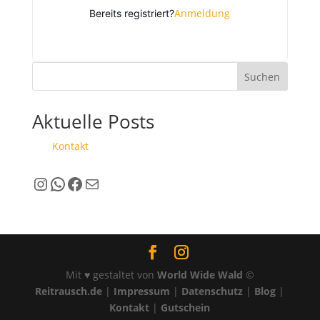
Anmeldung
Bereits registriert?
Suchen
Aktuelle Posts
Kontakt
Instagram
WhatsApp
Facebook
E-Mail
Mit ♥ gestaltet von
World Wide Wald
©
Reitrausch.de
|
Impressum
|
Datenschutz
|
Blog
|
Kontakt
|
Gutschein