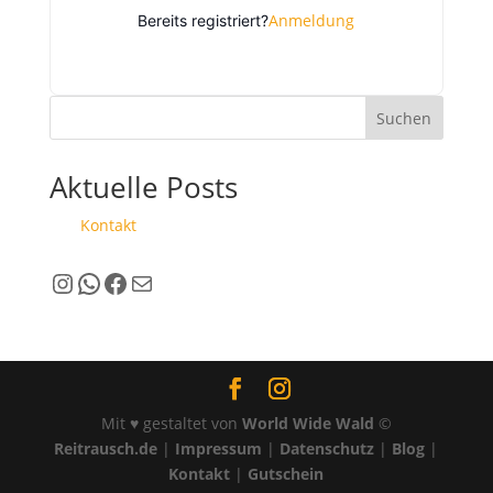
Anmeldung
Bereits registriert?
Suchen
Aktuelle Posts
Kontakt
Instagram
WhatsApp
Facebook
E-Mail
Mit ♥ gestaltet von
World Wide Wald
©
Reitrausch.de
|
Impressum
|
Datenschutz
|
Blog
|
Kontakt
|
Gutschein