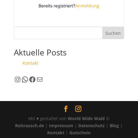
Anmeldung
Bereits registriert?
Suchen
Aktuelle Posts
Kontakt
Instagram
WhatsApp
Facebook
E-Mail
Mit ♥ gestaltet von
World Wide Wald
©
Reitrausch.de
|
Impressum
|
Datenschutz
|
Blog
|
Kontakt
|
Gutschein